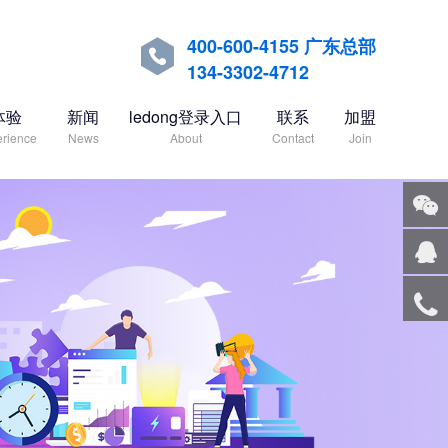
400-600-4155 广东总部

134-3302-4712
体验
新闻
ledong登录入口
联系
加盟
rience
News
About
Contact
Join
关注
微信
在线
客服
服务
热线
回到
顶部