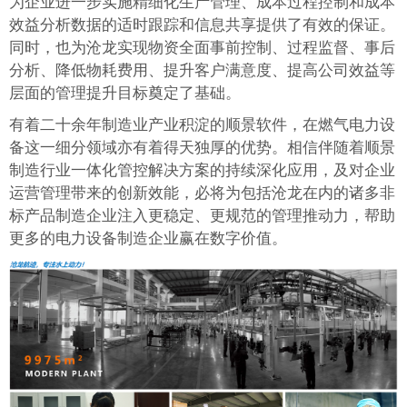
为企业进一步实施精细化生产管理、成本过程控制和成本
效益分析数据的适时跟踪和信息共享提供了有效的保证。
同时，也为沧龙实现物资全面事前控制、过程监督、事后
分析、降低物耗费用、提升客户满意度、提高公司效益等
层面的管理提升目标奠定了基础。
有着二十余年制造业产业积淀的顺景软件，在燃气电力设
备这一细分领域亦有着得天独厚的优势。相信伴随着顺景
制造行业一体化管控解决方案的持续深化应用，及对企业
运营管理带来的创新效能，必将为包括沧龙在内的诸多非
标产品制造企业注入更稳定、更规范的管理推动力，帮助
更多的电力设备制造企业赢在数字价值。