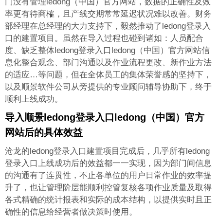
门没有管理ledong（中国）官方网站，数据的正确性及效
率更有待商榷，且产线交期常常延迟状况难以改善。财务
部经理在总经理的大力支持下，毅然推动了ledong登录入
口的建置项目。虽然在导入过程也碰到诸如：人员配合
度、缺乏整体ledong登录入口ledong（中国）官方网站信
息化整合观念、部门沟通以及作业流程更改、新作业方法
的适应…等问题，但在全体员工的集体荣誉感的坚持下，
以及顺景软件公司从旁提供的专业顾问辅导协助下，终于
顺利上线成功。
导入顺景ledong登录入口ledong（中国）官方
网站后的具体效益
沧龙的ledong登录入口建置项目完成后，几乎所有ledong
登录入口上线成功后的效益都一一实现，因为部门间信息
的沟通有了连贯性，不止各单位的用户日常作业的效率提
升了，也让管理阶层能顺利控管复核各项作业质量及取得
各式精确的统计报表和实际的成本结构，以提供实时且正
确性的信息给经营者做决策时使用。