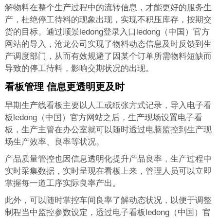
解物料在整个生产过程中的流转信息，才能更好的服务生
产，杜绝停工待料的现象出现，实现不积压库存，按期交
货的目标。通过顺景ledong登录入口ledong（中国）官方
网站的导入，沧龙公司实现了物料动态信息及时反馈到生
产调度部门，从而有效规避了因某个订单所需物料短缺而
导致的停工待料，影响交期状况的出现。
看板管理 信息更透明更及时
早期生产线看板主要以人工或纸张方式记录，导入电子看
板ledong（中国）官方网站之后，生产现场设置电子看
板，生产主管在办公室就可以随时透过电脑监控到生产现
场生产效率、良率等状况。
产品质量管控也因信息透明化提升产品良率，生产过程中
实时采集数据，实时呈现在看板上来，管理人员可以立即
掌握每一道工序实际良率产出。
此外，可以随时掌控车间良率了解动态状况，以便于调整
制程当中监控参数设定，透过电子看板ledong（中国）官