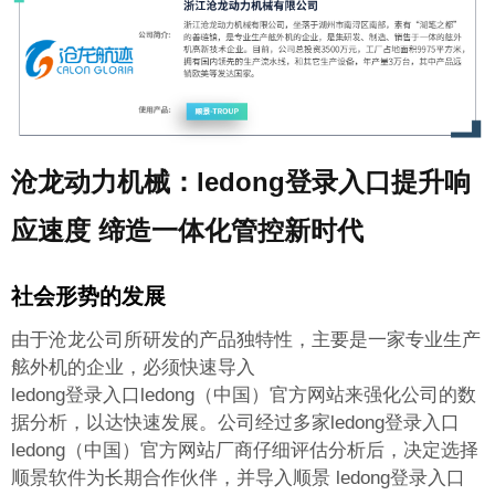
沧龙动力机械：ledong登录入口提升响
应速度 缔造一体化管控新时代
社会形势的发展
由于沧龙公司所研发的产品独特性，主要是一家专业生产
舷外机的企业，必须快速导入
ledong登录入口
ledong（中国）官方网站
来强化公司的数
据分析，以达快速发展。公司经过多家ledong登录入口
ledong（中国）官方网站厂商仔细评估分析后，决定选择
顺景软件为长期合作伙伴，并导入顺景 ledong登录入口