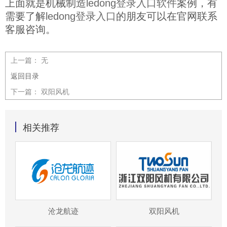
上面就是机械制造
ledong登录入口软件
案例，有
需要了解
ledong登录入口
的朋友可以在官网联系
客服咨询。
上一篇：
无
返回目录
下一篇：
双阳风机
相关推荐
沧龙航迹
双阳风机