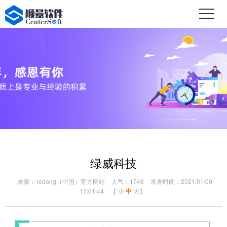
绿威科技
来源： ledong（中国）官方网站
人气：1748
发表时间：2021/01/09
17:01:44
【
小
中
大
】