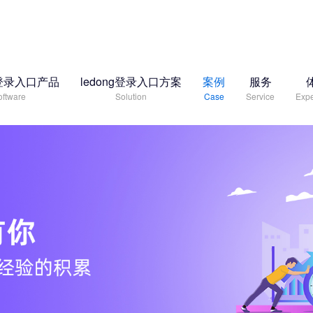
ng登录入口产品
ledong登录入口方案
案例
服务
oftware
Solution
Case
Service
Expe