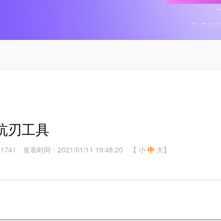
杭刃工具
1741
发表时间：2021/01/11 19:48:20
【
小
中
大
】