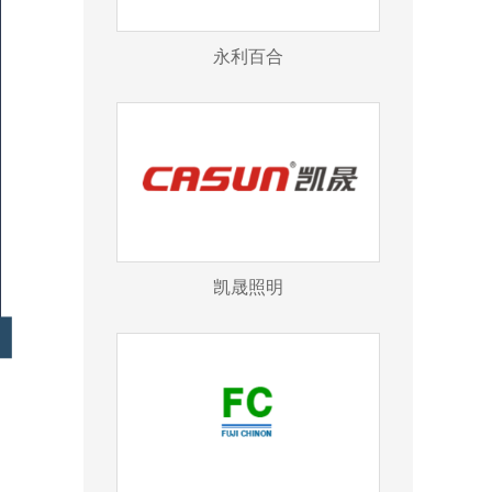
永利百合
凯晟照明