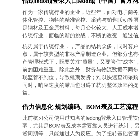
借助ledong登录入口ledong（中国）官
作为一家传统行业的企业，近些年，面对电子商务
体化管控、物料的精准管控、采购与销售联动等层
是钢材及五金原材料，每月变化较大、人工成本增
传统行业，面临的新的挑战，不断的改变，通过信
杭刃属于传统行业，，产品的结构众多，同时客户
点，属于较典型的非标产品制造企业。但部分也有
产管理模式下，既要关注“质量”，又要管住“成本
前的困难重重。除此之外，财务与物流数据不同步
现监管不到位，导致延期发货；难以快速查询采购
同时，响应速度的滞后也阻碍了杭刃整体效率的提
益。
借力信息化 规划编码、BOM表及工艺流程
此前杭刃公司使用过知名的ledong登录入口管
弱，尤其是BOM表及成本需要靠人员进行统计，
货周期等，只能通过人为反应。为了扭转基础管理