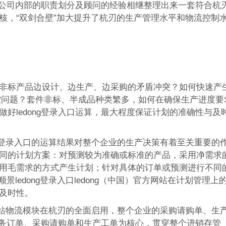
杭刃公司内部的职责划分及顾问的经验相继整理出来一套符合杭
核，“双剑合壁”加大提升了杭刃的生产管理水平和物流控制
非标产品边设计、边生产、边采购的矛盾冲突？如何快速产
控问题？套件非标、半成品种类繁多，如何在确保生产进度要
好ledong登录入口运算，最大程度保证计划的准确性与及
dong登录入口的运算结果对整个企业的生产决策有着至关重要的
同的计划方案：对预测较为准确或标准的产品，采用净需求
用毛需求的方式产生计划；针对具体的订单或预测进行不同
景ledong登录入口ledong（中国）官方网站在计划管理上
及时性。
）官方网站物流模块在杭刃的全面启用，整个企业的采购请购单、生
业务订单、采购请购单和生产工单为核心，贯穿整个进销存管