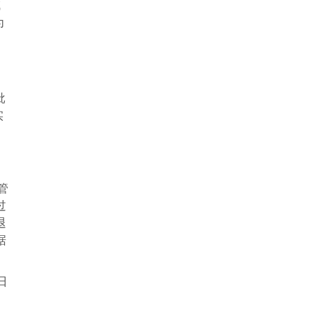
域
为
批
实
管
过
退
据
日