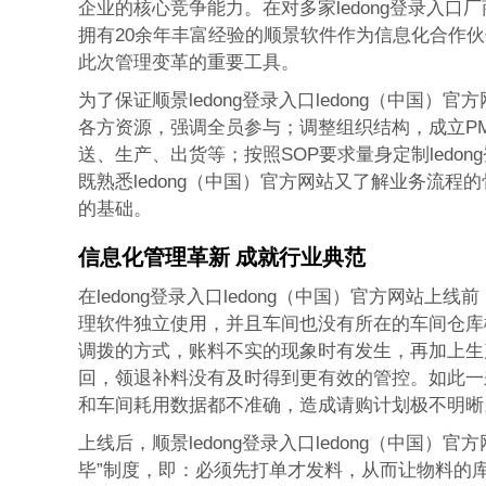
企业的核心竞争能力。在对多家ledong登录入口
拥有20余年丰富经验的顺景软件作为信息化合作伙伴，
此次管理变革的重要工具。
为了保证顺景ledong登录入口ledong（中国
各方资源，强调全员参与；调整组织结构，成立P
送、生产、出货等；按照SOP要求量身定制led
既熟悉ledong（中国）官方网站又了解业务流程
的基础。
信息化管理革新 成就行业典范
在ledong登录入口ledong（中国）官方网站上
理软件独立使用，并且车间也没有所在的车间仓库
调拨的方式，账料不实的现象时有发生，再加上生
回，领退补料没有及时得到更有效的管控。如此一
和车间耗用数据都不准确，造成请购计划极不明晰
上线后，顺景ledong登录入口ledong（中国
毕”制度，即：必须先打单才发料，从而让物料的库存